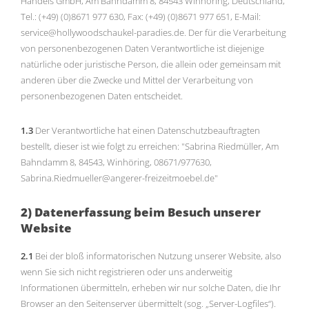
Handels GmbH, Am Bahndamm 8, 84543 Winhöring, Deutschland,
Tel.: (+49) (0)8671 977 630, Fax: (+49) (0)8671 977 651, E-Mail:
service@hollywoodschaukel-paradies.de. Der für die Verarbeitung
von personenbezogenen Daten Verantwortliche ist diejenige
natürliche oder juristische Person, die allein oder gemeinsam mit
anderen über die Zwecke und Mittel der Verarbeitung von
personenbezogenen Daten entscheidet.
1.3
Der Verantwortliche hat einen Datenschutzbeauftragten
bestellt, dieser ist wie folgt zu erreichen: "Sabrina Riedmüller, Am
Bahndamm 8, 84543, Winhöring, 08671/977630,
Sabrina.Riedmueller@angerer-freizeitmoebel.de"
2) Datenerfassung beim Besuch unserer
Website
2.1
Bei der bloß informatorischen Nutzung unserer Website, also
wenn Sie sich nicht registrieren oder uns anderweitig
Informationen übermitteln, erheben wir nur solche Daten, die Ihr
Browser an den Seitenserver übermittelt (sog. „Server-Logfiles“).