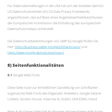
Für Datenübermittlungen in die USA hat sich der Anbieter dem EU-
US-Datenschutzrahmen (EU-US Data Privacy Framework)
angeschlossen, das auf Basis eines Angemessenheitsbeschlusses
der Europäischen Kommission die Einhaltung des europäischen
Datenschutzniveaus sicherstellt.
Die Datenschutzbestimmungen von GMP by Google finden Sie
hier:
https://business.safety.google
/intl
/de
/privacy
/
und
https://www.google.de
/policies
/privacy
/
8) Seitenfunktionalitäten
8.1
Google Web Fonts
Diese Seite nutzt zur einheitlichen Darstellung von Schriftarten
sogenannte Web Fonts des folgenden Anbieters: Google Ireland
Limited, Gordon House, 4 Barrow St, Dublin, D04 E5W5, Irland
Beim Aufruf einer Seite lädt Ihr Browser die benötigten Web Fonts