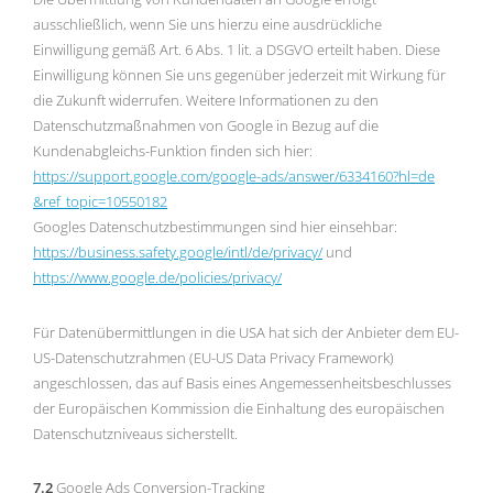
ausschließlich, wenn Sie uns hierzu eine ausdrückliche
Einwilligung gemäß Art. 6 Abs. 1 lit. a DSGVO erteilt haben. Diese
Einwilligung können Sie uns gegenüber jederzeit mit Wirkung für
die Zukunft widerrufen. Weitere Informationen zu den
Datenschutzmaßnahmen von Google in Bezug auf die
Kundenabgleichs-Funktion finden sich hier:
https://support.google.com
/google-ads
/answer
/6334160
?hl=de
&ref_topic=10550182
Googles Datenschutzbestimmungen sind hier einsehbar:
https://business.safety.google
/intl
/de
/privacy
/
und
https://www.google.de
/policies
/privacy
/
Für Datenübermittlungen in die USA hat sich der Anbieter dem EU-
US-Datenschutzrahmen (EU-US Data Privacy Framework)
angeschlossen, das auf Basis eines Angemessenheitsbeschlusses
der Europäischen Kommission die Einhaltung des europäischen
Datenschutzniveaus sicherstellt.
7.2
Google Ads Conversion-Tracking